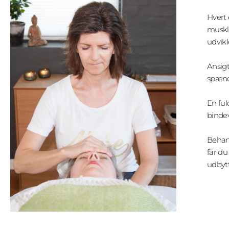
Hvert 
muskle
udvikl
Ansigt
spænd
En ful
binde
Behand
får d
udbytt