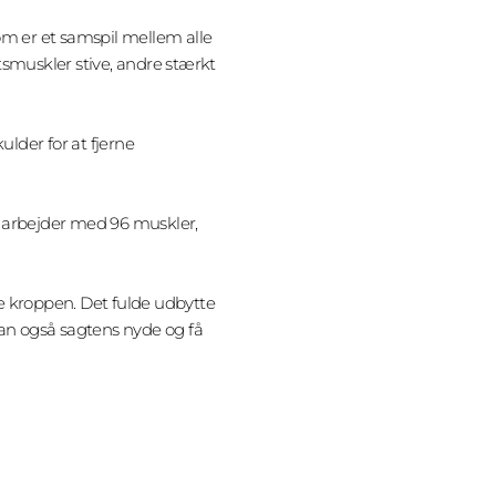
 som er et samspil mellem alle
tsmuskler stive, andre stærkt
ulder for at fjerne
t arbejder med 96 muskler,
e kroppen. Det fulde udbytte
an også sagtens nyde og få