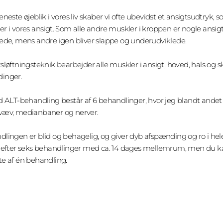
eneste øjeblik i vores liv skaber vi ofte ubevidst et ansigtsudtryk,
r i vores ansigt. Som alle andre muskler i kroppen er nogle ansig
ede, mens andre igen bliver slappe og underudviklede.
sløftningsteknik bearbejder alle muskler i ansigt, hoved, hals og sk
inger.
d ALT-behandling består af 6 behandlinger, hvor jeg blandt ande
væv, medianbaner og nerver.
lingen er blid og behagelig, og giver dyb afspænding og ro i hel
u efter seks behandlinger med ca. 14 dages mellemrum, men du k
e af én behandling.