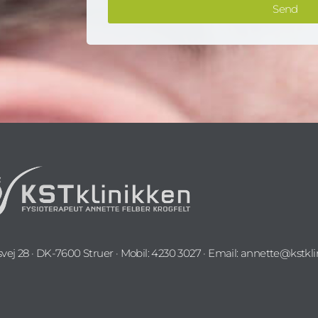
Send
E
d
-
.
m
.
a
i
l
svej 28 · DK-7600 Struer · Mobil: 4230 3027 · Email: annette@kstkli