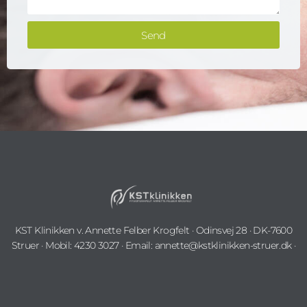
k
t
e
E
d
Send
-
.
m
.
a
i
l
KST Klinikken v. Annette Felber Krogfelt · Odinsvej 28 · DK-7600
Struer · Mobil: 4230 3027 · Email: annette@kstklinikken-struer.dk ·