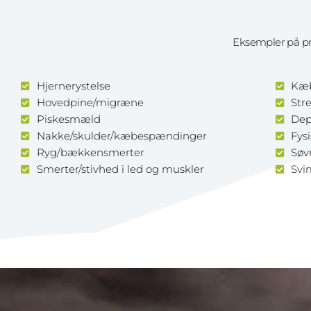
Eksempler på pr
Hjernerystelse
Kæb
Hovedpine/migræne
Str
Piskesmæld
Dep
Nakke/skulder/kæbespændinger
Fys
Ryg/bækkensmerter
Søv
Smerter/stivhed i led og muskler
Svi