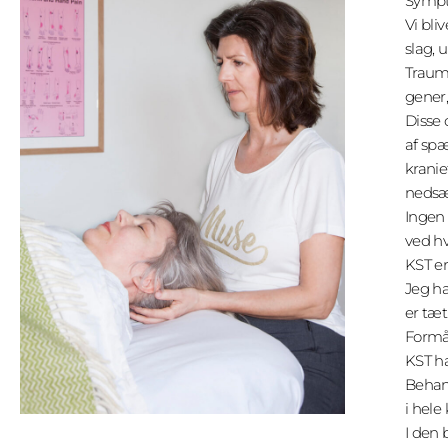
Sympt
Vi bli
slag, 
Traume
gener
Disse 
af spæ
kranie
nedsæt
Ingen 
ved hv
KST er
Jeg ha
er tæt
Formål
KST h
Behan
i hele
I den 