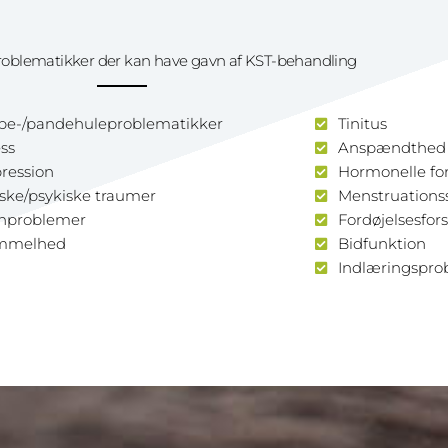
oblematikker der kan have gavn af KST-behandling
e-/pandehuleproblematikker
Tinitus
ess
Anspændthed 
ression
Hormonelle for
iske/psykiske traumer
Menstruations
nproblemer
Fordøjelsesfors
mmelhed
Bidfunktion
Indlæringspro