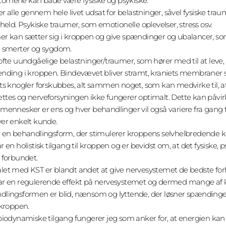
omene kan både være fysiske og psykiske.
ver alle gennem hele livet udsat for belastninger, såvel fysiske trau
uheld. Psykiske traumer, som emotionelle oplevelser, stress osv.
r kan sætter sig i kroppen og give spændinger og ubalancer, som 
, smerter og sygdom.
ofte uundgåelige belastninger/traumer, som hører med til at leve,
nding i kroppen. Bindevævet bliver stramt, kraniets membraner 
ts knogler forskubbes, alt sammen noget, som kan medvirke til, a
tes og nerveforsyningen ikke fungerer optimalt. Dette kan påvir
mennesker er ens og hver behandlinger vil også variere fra gang 
er enkelt kunde.
 en behandlingsform, der stimulerer kroppens selvhelbredende k
r en holistisk tilgang til kroppen og er bevidst om, at det fysiske,
 forbundet.
et med KST er blandt andet at give nervesystemet de bedste for
ar en regulerende effekt på nervesystemet og dermed mange af k
dlingsformen er blid, nænsom og lyttende, der løsner spændinge
 kroppen.
biodynamiske tilgang fungerer jeg som anker for, at energien ka