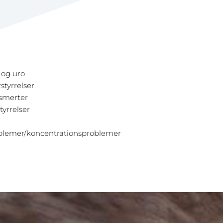
og uro
styrrelser
smerter
tyrrelser
blemer/koncentrationsproblemer