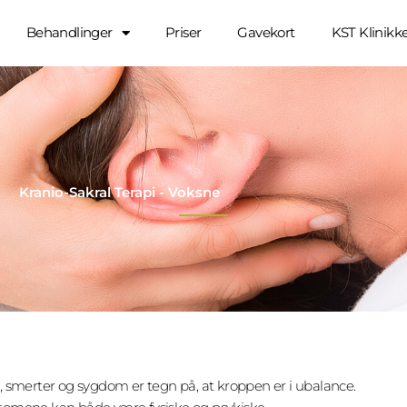
Behandlinger
Priser
Gavekort
KST Klinikk
Kranio-Sakral Terapi - Voksne
 smerter og sygdom er tegn på, at kroppen er i ubalance.