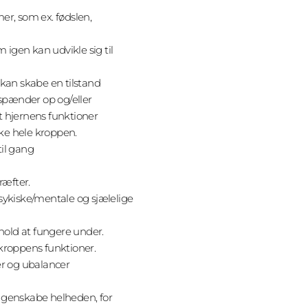
mer, som ex. fødslen,
igen kan udvikle sig til
 kan skabe en tilstand
spænder op og/eller
t hjernens funktioner
ke hele kroppen.
til gang
ræfter.
 psykiske/mentale og sjælelige
hold at fungere under.
roppens funktioner.
r og ubalancer
n genskabe helheden, for