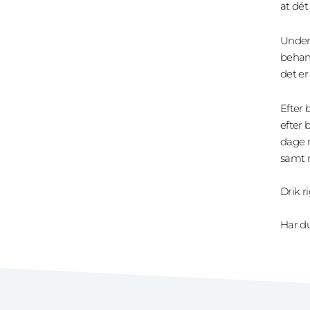
at dét
Under 
behan
det er
Efter 
efter 
dage m
samt n
Drik ri
Har du