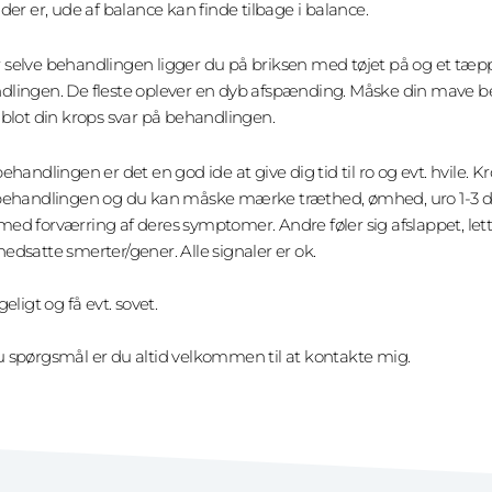
 der er, ude af balance kan finde tilbage i balance.
selve behandlingen ligger du på briksen med tøjet på og et tæpp
dlingen. De fleste oplever en dyb afspænding. Måske din mave 
 blot din krops svar på behandlingen.
behandlingen er det en god ide at give dig tid til ro og evt. hvile. 
behandlingen og du kan måske mærke træthed, ømhed, uro 1-3 dag
ed forværring af deres symptomer. Andre føler sig afslappet, let
edsatte smerter/gener. Alle signaler er ok.
geligt og få evt. sovet.
 spørgsmål er du altid velkommen til at kontakte mig.